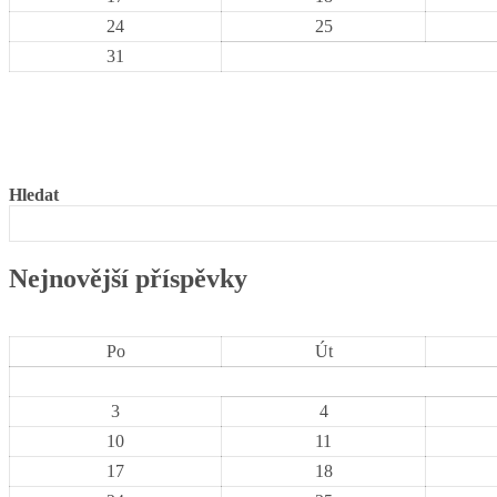
24
25
31
Hledat
Nejnovější příspěvky
Po
Út
3
4
10
11
17
18