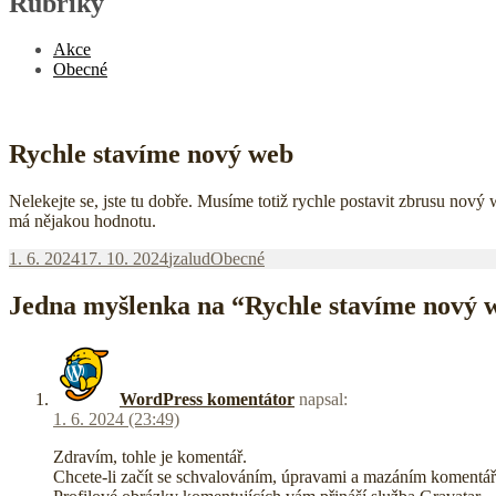
Rubriky
Akce
Obecné
Rychle stavíme nový web
Nelekejte se, jste tu dobře. Musíme totiž rychle postavit zbrusu nový
má nějakou hodnotu.
Publikováno:
Autor:
Rubriky:
1. 6. 2024
17. 10. 2024
jzalud
Obecné
Jedna myšlenka na “Rychle stavíme nový 
WordPress komentátor
napsal:
1. 6. 2024 (23:49)
Zdravím, tohle je komentář.
Chcete-li začít se schvalováním, úpravami a mazáním komentář