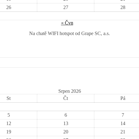
26
27
28
« Čvn
Na chatě WIFI hotspot od Grape SC, a.s.
Srpen 2026
St
Čt
Pá
5
6
7
12
13
14
19
20
21