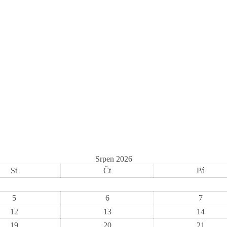
Srpen 2026
St
Čt
Pá
5
6
7
12
13
14
19
20
21