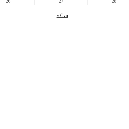
26
27
28
« Čvn