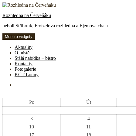
Přejít
k
Rozhledna na Červeňáku
obsahu
webu
neboli Stříbrník, Frotzelova rozhledna a Ejemova chata
Menu a widgety
Aktuality
O místě
Stálá nabídka – bistro
Kontakty
Fotogalerie
KČT Louny
FB
Po
Út
3
4
10
11
17
18