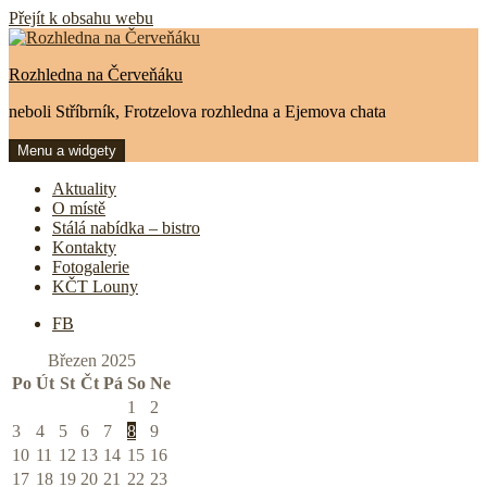
Přejít k obsahu webu
Rozhledna na Červeňáku
neboli Stříbrník, Frotzelova rozhledna a Ejemova chata
Menu a widgety
Aktuality
O místě
Stálá nabídka – bistro
Kontakty
Fotogalerie
KČT Louny
FB
Březen 2025
Po
Út
St
Čt
Pá
So
Ne
1
2
3
4
5
6
7
8
9
10
11
12
13
14
15
16
17
18
19
20
21
22
23