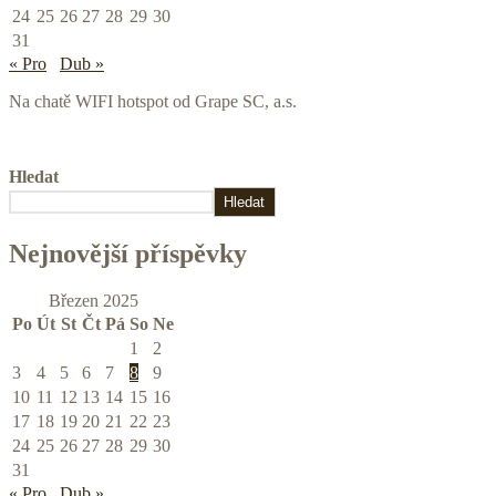
24
25
26
27
28
29
30
31
« Pro
Dub »
Na chatě WIFI hotspot od Grape SC, a.s.
Hledat
Hledat
Nejnovější příspěvky
Březen 2025
Po
Út
St
Čt
Pá
So
Ne
1
2
3
4
5
6
7
8
9
10
11
12
13
14
15
16
17
18
19
20
21
22
23
24
25
26
27
28
29
30
31
« Pro
Dub »