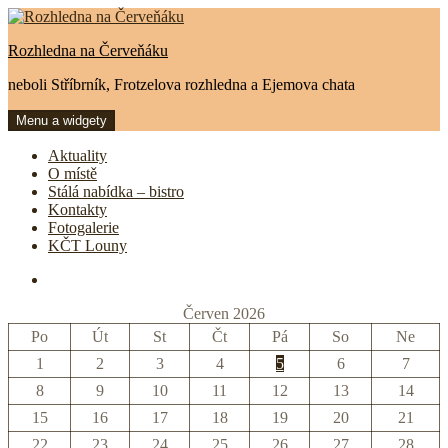
Přejít
k
Rozhledna na Červeňáku
obsahu
webu
neboli Stříbrník, Frotzelova rozhledna a Ejemova chata
Menu a widgety
Aktuality
O místě
Stálá nabídka – bistro
Kontakty
Fotogalerie
KČT Louny
FB
Červen 2026
Po
Út
St
Čt
Pá
So
Ne
1
2
3
4
5
6
7
8
9
10
11
12
13
14
15
16
17
18
19
20
21
22
23
24
25
26
27
28